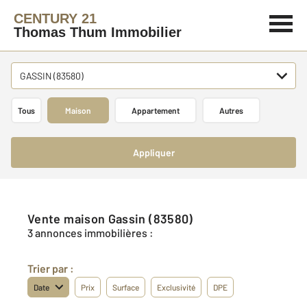
CENTURY 21
Thomas Thum Immobilier
GASSIN (83580)
Tous
Maison
Appartement
Autres
Appliquer
Vente maison Gassin (83580)
3 annonces immobilières :
Trier par :
Date
Prix
Surface
Exclusivité
DPE