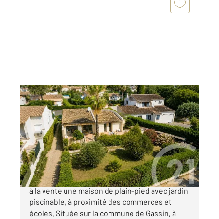
GASSIN 83
2
97,50 m
, 4 pièces
Ref : 1692
Maison à vendre
768 000 €
Votre agence Century 21 Cogolin vous propose
à la vente une maison de plain-pied avec jardin
piscinable, à proximité des commerces et
écoles. Située sur la commune de Gassin, à