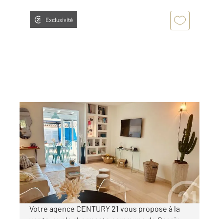
Exclusivité
GASSIN 83
2
53,21 m
, 2 pièces
Ref : 1269
Maison à vendre
423 000 €
Visiter le site dédié
Votre agence CENTURY 21 vous propose à la