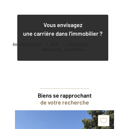
1
Vous envisagez
une carrière dans l'immobilier ?
Agence immobilière
Vente
Vente maison
Découvrir nos offres
Biens se rapprochant
de votre recherche