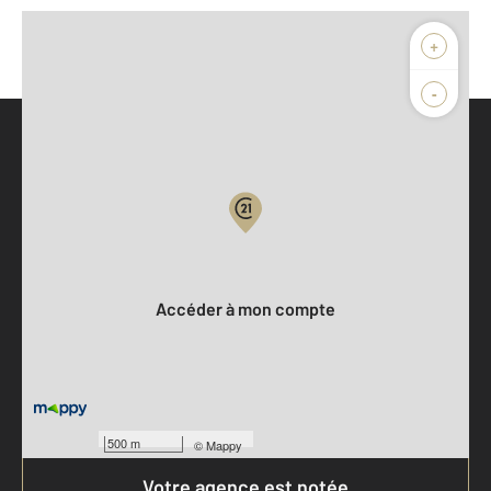
+
-
Parlons de vous, parlons biens
Votre compte :
Accéder à mon compte
500 m
©
Mappy
Votre agence est notée