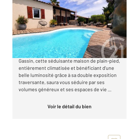
GASSIN 83
2
90,71 m
, 4 pièces
Ref : 756
Maison à vendre
789 000 €
Située dans un secteur paisible et agréable de
Gassin, cette séduisante maison de plain-pied,
entièrement climatisée et bénéficiant d'une
belle luminosité grâce à sa double exposition
traversante, saura vous séduire par ses
volumes généreux et ses espaces de vie ...
Voir le détail du bien