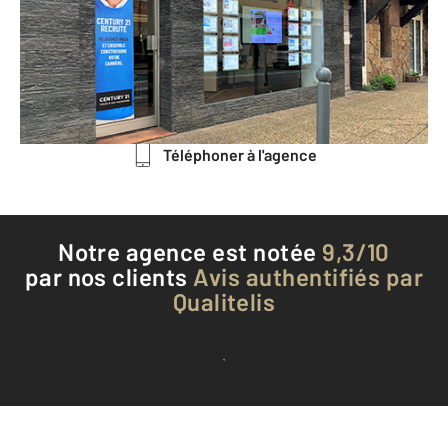
15 rue Gambetta
COGOLIN - 83310
Envoyer un message
Téléphoner à l'agence
Notre agence est notée
9,3/10
par nos clients
Avis authentifiés par
Qualitelis
Voir tous les avis clients